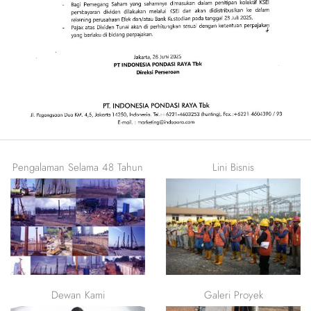
Pengalaman Selama 48 Tahun
Lini Bisnis
Profesional dalam bidang
pondasi, dinding penahan
tanah, dan perbaikan tanah.
Dewan Kami
Galeri Proyek